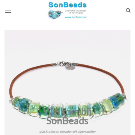
Ga
naar
inhoud
Welkom bij
SonBeads
glaskralen en sieraden uit eigen atelier